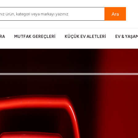
Ara
RA
MUTFAK GEREÇLERİ
KÜÇÜK EV ALETLERİ
EV & YAŞA