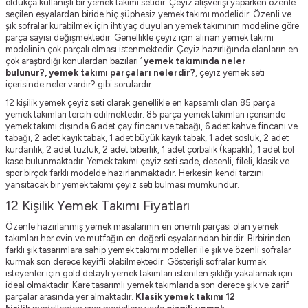
oldukça kullanışlı bir yemek takımı setidir. Çeyiz alışverişi yaparken özenle
seçilen eşyalardan biride hiç şüphesiz yemek takımı modelidir. Özenli ve
şık sofralar kurabilmek için ihtiyaç duyulan yemek takımının modeline göre
parça sayısı değişmektedir. Genellikle çeyiz için alınan yemek takımı
modelinin çok parçalı olması istenmektedir. Çeyiz hazırlığında olanların en
çok araştırdığı konulardan bazıları ‘
yemek takımında neler
bulunur?,
yemek takımı parçaları nelerdir?
, çeyiz yemek seti
içerisinde neler vardır? gibi sorulardır.
12 kişilik yemek çeyiz seti olarak genellikle en kapsamlı olan 85 parça
yemek takımları tercih edilmektedir. 85 parça yemek takımları içerisinde
yemek takımı dışında 6 adet çay fincanı ve tabağı, 6 adet kahve fincanı ve
tabağı, 2 adet kayık tabak, 1 adet büyük kayık tabak, 1 adet sosluk, 2 adet
kürdanlık, 2 adet tuzluk, 2 adet biberlik, 1 adet çorbalık (kapaklı), 1 adet bol
kase bulunmaktadır. Yemek takımı çeyiz seti sade, desenli, fileli, klasik ve
spor birçok farklı modelde hazırlanmaktadır. Herkesin kendi tarzını
yansıtacak bir yemek takımı çeyiz seti bulması mümkündür.
12 Kişilik Yemek Takımı Fiyatları
Özenle hazırlanmış yemek masalarının en önemli parçası olan yemek
takımları her evin ve mutfağın en değerli eşyalarından biridir. Birbirinden
farklı şık tasarımlara sahip yemek takımı modelleri ile şık ve özenli sofralar
kurmak son derece keyifli olabilmektedir. Gösterişli sofralar kurmak
isteyenler için gold detaylı yemek takımları istenilen şıklığı yakalamak için
ideal olmaktadır. Kare tasarımlı yemek takımlarıda son derece şık ve zarif
parçalar arasında yer almaktadır.
Klasik yemek takımı 12