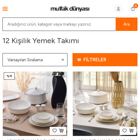
0
Ara
12 Kişilik Yemek Takımı
FİLTRELER
%
11