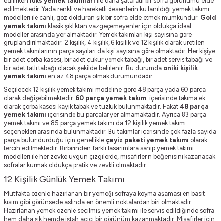
edilirken
lüks yemek takımları
ile daha şatafatlı bir sofra görünümü elde
edilmektedir. Yada renkli ve hareketli desenlerin kullanıldığı yemek takımı
modelleri ile canlı, göz dolduran şık bir sofra elde etmek mümkündür.
Gold
yemek takımı
klasik şıklıktan vazgeçemeyenler için oldukça ideal
modeller arasında yer almaktadır. Yemek takımları kişi sayısına göre
gruplandırılmaktadır. 2 kişilik, 4 kişilik, 6 kişilik ve 12 kişilik olarak üretilen
yemek takımlarının parça sayıları da kişi sayısına göre olmaktadır. Her kişiye
bir adet çorba kasesi, bir adet çukur yemek tabağı, bir adet servis tabağı ve
bir adet tatlı tabağı olacak şekilde belirlenir. Bu durumda
oniki kişilik
yemek takımı
en az 48 parça olmak durumundadır.
Seçilecek 12 kişilik yemek takımı modeline göre 48 parça yada 60 parça
olarak değişebilmektedir.
60 parça yemek takımı
içerisinde takıma ek
olarak çorba kasesi kayık tabak ve tuzluk bulunmaktadır. Fakat
48 parça
yemek takımı
içerisinde bu parçalar yer almamaktadır. Ayrıca 83 parça
yemek takımı ve 85 parça yemek takımı da 12 kişilik yemek takımı
seçenekleri arasında bulunmaktadır. Bu takımlar içerisinde çok fazla sayıda
parça bulundurduğu için genellikle
çeyiz paketi yemek takımı
olarak
tercih edilmektedir. Birbirinden farklı tasarımlara sahip yemek takımı
modelleri ile her zevke uygun çizgilerde, misafirlerin beğenisini kazanacak
sofralar kurmak oldukça pratik ve zevkli olmaktadır.
12 Kişilik Günlük Yemek Takımı
Mutfakta özenle hazırlanan bir yemeği sofraya koyma aşaması en basit
kısım gibi görünsede aslında en önemli noktalardan biri olmaktadır.
Hazırlanan yemek özenle seçilmiş yemek takımı ile servis edildiğinde sofra
hem daha şık hemde iştah açıcı bir görünüm kazanmaktadır. Misafirler için