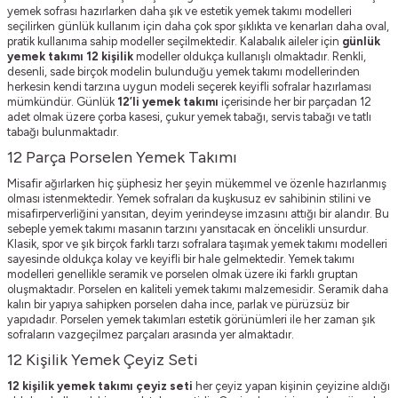
yemek sofrası hazırlarken daha şık ve estetik yemek takımı modelleri
seçilirken günlük kullanım için daha çok spor şıklıkta ve kenarları daha oval,
pratik kullanıma sahip modeller seçilmektedir. Kalabalık aileler için
günlük
yemek takımı 12 kişilik
modeller oldukça kullanışlı olmaktadır. Renkli,
desenli, sade birçok modelin bulunduğu yemek takımı modellerinden
herkesin kendi tarzına uygun modeli seçerek keyifli sofralar hazırlaması
mümkündür. Günlük
12’li yemek takımı
içerisinde her bir parçadan 12
adet olmak üzere çorba kasesi, çukur yemek tabağı, servis tabağı ve tatlı
tabağı bulunmaktadır.
12 Parça Porselen Yemek Takımı
Misafir ağırlarken hiç şüphesiz her şeyin mükemmel ve özenle hazırlanmış
olması istenmektedir. Yemek sofraları da kuşkusuz ev sahibinin stilini ve
misafirperverliğini yansıtan, deyim yerindeyse imzasını attığı bir alandır. Bu
sebeple yemek takımı masanın tarzını yansıtacak en öncelikli unsurdur.
Klasik, spor ve şık birçok farklı tarzı sofralara taşımak yemek takımı modelleri
sayesinde oldukça kolay ve keyifli bir hale gelmektedir. Yemek takımı
modelleri genellikle seramik ve porselen olmak üzere iki farklı gruptan
oluşmaktadır. Porselen en kaliteli yemek takımı malzemesidir. Seramik daha
kalın bir yapıya sahipken porselen daha ince, parlak ve pürüzsüz bir
yapıdadır. Porselen yemek takımları estetik görünümleri ile her zaman şık
sofraların vazgeçilmez parçaları arasında yer almaktadır.
12 Kişilik Yemek Çeyiz Seti
12 kişilik yemek takımı çeyiz seti
her çeyiz yapan kişinin çeyizine aldığı