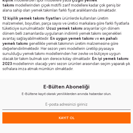
kişilik
modellerden spor modellere yada
çizgili yemek
takımı
modellerinden çiçek motifli zarif modellere kadar çok geniş bir
alana sahip olan yemek takımları farklı fiyat aralıklarında olmaktadır.
12 kişilik yemek takımı fiyatları
ürünlerde kullanılan üretim
malzemeleri, boyutları, parça sayısı ve üretici markalara göre farklı fiyatlarla
tüketiciye sunulmaktadır.
Ucuz yemek takımı
arayanlar için dönem
dönem belli zamanlarda uygulanan indirimli yemek takımı seçenekleri
avantaj sağlayabilmektedir.
En uygun yemek takımı
ve
en pahalı
yemek takımı
genellikle yemek takımının üretim malzemesine göre
değerlendirilmektedir. Her sezon yeni modellerin üretilip piyasaya
sunulduğu yemek takımı modellerinden her zevke ve bütçeye uygun
olacak bir takım bulmak son derece kolay olmaktadır.
En iyi yemek takımı
2023
modellerinin olacağı yeni sezon ürünleri arasından seçim yaparak şık
sofralara imza atmak mümkün olmaktadır.
E-Bülten Aboneliği
E-Bültene kayıt olarak yeniliklerden anında haberdar olun.
KAYIT OL