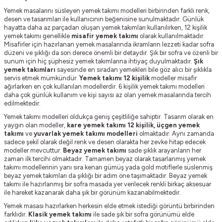
Yemek masalarını süsleyen yemek takımı modelleri birbirinden farklı renk,
desen ve tasarımları ile kullanıcının beğenisine sunulmaktadır. Günlük
hayatta daha az parçadan oluşan yemek takımları kullanılırken, 12 kişilik
yemek takımı genellikle
misafir yemek takımı
olarak kullanılmaktadır.
Misafirler için hazırlanan yemek masalarında ikramların lezzeti kadar sofra
düzeni ve şıklığı da son derece önemli bir detaydır. Şık bir sofra ve özenli bir
sunum için hiç şüphesiz yemek takımlarına ihtiyaç duyulmaktadır.
Şık
yemek takımları
sayesinde en sıradan yemekleri bile göz alıcı bir şıklıkla
servis etmek mümkündür.
Yemek takımı 12 kişilik
modeller misafir
ağırlarken en çok kullanılan modellerdir. 6 kişilik yemek takımı modelleri
daha çok günlük kullanım ve kişi sayısı az olan yemek masalarında tercih
edilmektedir.
Yemek takımı modelleri oldukça geniş çeşitliliğe sahiptir. Tasarım olarak en
yaygın olan modeller,
kare yemek takımı 12 kişilik,
üçgen yemek
takımı
ve
yuvarlak yemek takımı
modelleri
olmaktadır. Aynı zamanda
sadece şekil olarak değil renk ve desen olarakta her zevke hitap edecek
modeller mevcuttur.
Beyaz yemek takımı
sade şıklık arayanların her
zaman ilk tercihi olmaktadır. Tamamen beyaz olarak tasarlanmış yemek
takımı modellerinin yanı sıra kenarı gümüş yada gold motiflerle süslenmiş
beyaz yemek takımları da şıklığı bir adım öne taşımaktadır. Beyaz yemek
takımı ile hazırlanmış bir sofra masada yer verilecek renkli birkaç aksesuar
ile hareket kazanarak daha şık bir görünüm kazanabilmektedir.
Yemek masası hazırlarken herkesin elde etmek istediği görüntü birbirinden
farklıdır.
Klasik yemek takımı
ile sade şık bir sofra görünümü elde