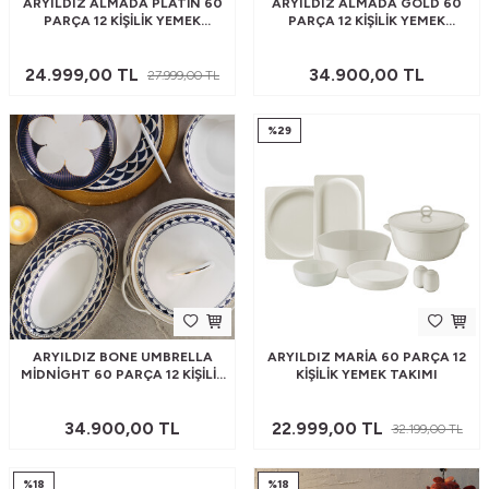
ARYILDIZ ALMADA PLATIN 60
ARYILDIZ ALMADA GOLD 60
PARÇA 12 KIŞILIK YEMEK
PARÇA 12 KIŞILIK YEMEK
TAKIMI
TAKIMI
24.999,00
TL
34.900,00
TL
27.999,00
TL
%
29
ARYILDIZ BONE UMBRELLA
ARYILDIZ MARIA 60 PARÇA 12
MIDNIGHT 60 PARÇA 12 KIŞILIK
KIŞILIK YEMEK TAKIMI
YEMEK TAKIMI
34.900,00
TL
22.999,00
TL
32.199,00
TL
%
18
%
18