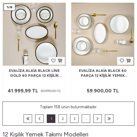
%
18
EVALIZA ALAIA BLACK LINE
EVALIZA ALAIA BLACK 60
GOLD 60 PARÇA 12 KIŞILIK
PARÇA 12 KIŞILIK YEMEK
YEMEK TAKIMI
TAKIMI
41.999,99
TL
59.900,00
TL
50.999,00
TL
Toplam
158
ürün bulunmaktadır.
1
2
3
…
12 Kişilik Yemek Takımı Modelleri