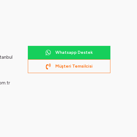
Whatsapp Destek
tanbul
Müşteri Temsilcisi
om.tr