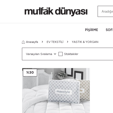
PİŞİRME
SOF
Anasayfa
EV TEKSTİLİ
YASTIK & YORGAN
Stoktakiler
%
30