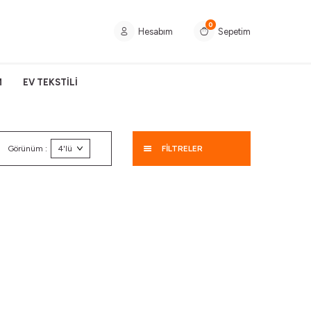
0
Hesabım
Sepetim
M
EV TEKSTİLİ
Görünüm :
FİLTRELER