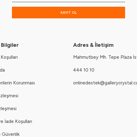
KAYIT OL
Bilgiler
Adres & İletişim
Koşulları
Mahmutbey Mh. Tepe Plaza İs
zda
444 10 10
erilerin Korunması
onlinedestek@gallerycrystal.c
özleşmesi
zleşmesi
e İade Koşulları
ve Güvenlik