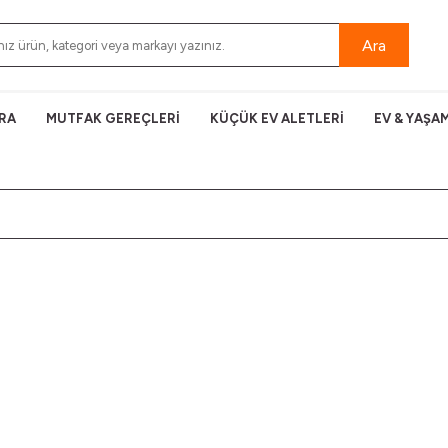
Ara
RA
MUTFAK GEREÇLERİ
KÜÇÜK EV ALETLERİ
EV & YAŞA