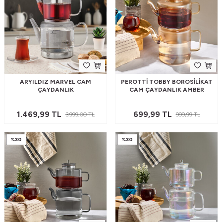
ARYILDIZ MARVEL CAM
PEROTTI TOBBY BOROSILIKAT
ÇAYDANLIK
CAM ÇAYDANLIK AMBER
1.469,99
TL
699,99
TL
3.999,00
TL
999,99
TL
%
30
%
30