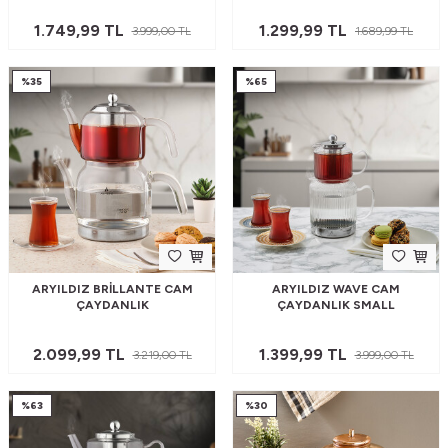
1.749,99
TL
1.299,99
TL
3.999,00
TL
1.689,99
TL
%
35
%
65
ARYILDIZ BRILLANTE CAM
ARYILDIZ WAVE CAM
ÇAYDANLIK
ÇAYDANLIK SMALL
2.099,99
TL
1.399,99
TL
3.219,00
TL
3.999,00
TL
%
63
%
30