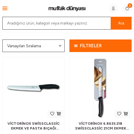
0
Ara
FİLTRELER
VICTORINOX SWISSCLASSIC
VICTORINOX 6.8633.21B
EKMEK VE PASTA BIÇAĞI
SWISSCLASSIC 21CM EKMEK
(BLISTERLI) 21 CM
BIÇAĞI (BLISTERLI)