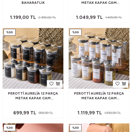
BAHARATLIK
METAK KAPAK CAM
BAHARATLIK 275 ML
1.199,00
TL
1.049,99
TL
2.399,00
TL
1.499,99
TL
%
30
%
30
PEROTTI AURELIA 12 PARÇA
PEROTTI AURELIA 12 PARÇA
METAK KAPAK CAM
METAK KAPAK CAM
BAHARATLIK 225 ML
BAHARATLIK 325 ML
699,99
TL
1.119,99
TL
999,99
TL
1.599,99
TL
%
30
%
30