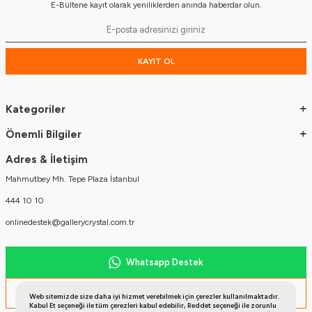
E-Bültene kayıt olarak yeniliklerden anında haberdar olun.
KAYIT OL
Kategoriler
Önemli Bilgiler
Adres & İletişim
Mahmutbey Mh. Tepe Plaza İstanbul
444 10 10
onlinedestek@gallerycrystal.com.tr
Whatsapp Destek
Müşteri Temsilcisi
Web sitemizde size daha iyi hizmet verebilmek için çerezler kullanılmaktadır.
Kabul Et seçeneği ile tüm çerezleri kabul edebilir, Reddet seçeneği ile zorunlu