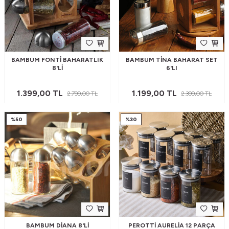
BAMBUM FONTI BAHARATLIK
BAMBUM TINA BAHARAT SET
8'LI
6'LI
1.399,00
TL
1.199,00
TL
2.799,00
TL
2.399,00
TL
%
50
%
30
BAMBUM DIANA 8'LI
PEROTTI AURELIA 12 PARÇA