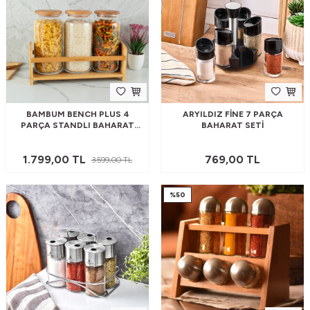
BAMBUM BENCH PLUS 4
ARYILDIZ FINE 7 PARÇA
PARÇA STANDLI BAHARAT
BAHARAT SETI
TAKIMI 1220 ML
1.799,00
TL
769,00
TL
3.599,00
TL
%
50