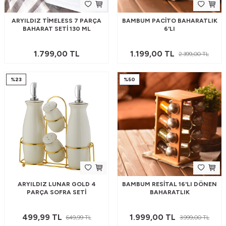
ARYILDIZ TIMELESS 7 PARÇA
BAMBUM PACITO BAHARATLIK
BAHARAT SETI 130 ML
6'LI
1.799,00
TL
1.199,00
TL
2.399,00
TL
%
23
%
50
ARYILDIZ LUNAR GOLD 4
BAMBUM RESITAL 16'LI DÖNEN
PARÇA SOFRA SETI
BAHARATLIK
499,99
TL
1.999,00
TL
649,99
TL
3.999,00
TL