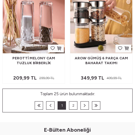
PEROTTI MELONY CAM
AROW GÜMÜŞ 6 PARÇA CAM
TUZLUK BIRBERLIK
BAHARAT TAKIMI
209,99
TL
349,99
TL
299,99
TL
499,99
TL
Toplam
25
ürün bulunmaktadır.
1
2
E-Bülten Aboneliği