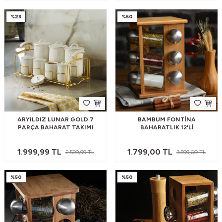
%
23
%
50
ARYILDIZ LUNAR GOLD 7
BAMBUM FONTINA
PARÇA BAHARAT TAKIMI
BAHARATLIK 12'LI
1.999,99
TL
1.799,00
TL
2.599,99
TL
3.599,00
TL
%
50
%
50