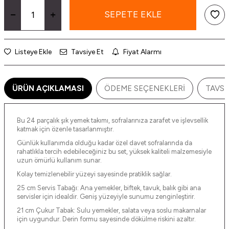
SEPETE EKLE
Listeye Ekle
Tavsiye Et
Fiyat Alarmı
ÜRÜN AÇIKLAMASI
ÖDEME SEÇENEKLERI
TAVSI
Bu 24 parçalık şık yemek takımı, sofralarınıza zarafet ve işlevsellik
katmak için özenle tasarlanmıştır.
Günlük kullanımda olduğu kadar özel davet sofralarında da
rahatlıkla tercih edebileceğiniz bu set, yüksek kaliteli malzemesiyle
uzun ömürlü kullanım sunar.
Kolay temizlenebilir yüzeyi sayesinde pratiklik sağlar.
25 cm Servis Tabağı: Ana yemekler, biftek, tavuk, balık gibi ana
servisler için idealdir. Geniş yüzeyiyle sunumu zenginleştirir.
21 cm Çukur Tabak: Sulu yemekler, salata veya soslu makarnalar
için uygundur. Derin formu sayesinde dökülme riskini azaltır.