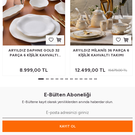
ARYILDIZ DAPHNE GOLD 32
ARYILDIZ MILANIS 36 PARÇA 6
PARÇA 6 KIŞILIK KAHVALTI
KIŞILIK KAHVALTI TAKIMI
TAKIMI
8.999,00
TL
12.499,00
TL
15.679,00
TL
E-Bülten Aboneliği
E-Bültene kayıt olarak yeniliklerden anında haberdar olun.
KAYIT OL