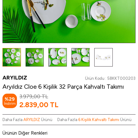
ARYILDIZ
Ürün Kodu :
58KKT000203
Aryıldız Cloe 6 Kişilik 32 Parça Kahvaltı Takımı
3.979,00
TL
%
29
2.839,00
TL
İndirim
Daha Fazla
ARYILDIZ
Ürünü
Daha Fazla
6 Kişilik Kahvaltı Takımı
Ürünü
Ürünün Diğer Renkleri