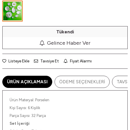
Tükendi
Gelince Haber Ver
Listeye Ekle
Tavsiye Et
Fiyat Alarmı
ÜRÜN AÇIKLAMASI
ÖDEME SEÇENEKLERI
TAVSI
Ürün Materyal: Porselen
Kişi Sayısı: 6 Kişilik
Parça Sayısı: 32 Parça
Set İçeriği