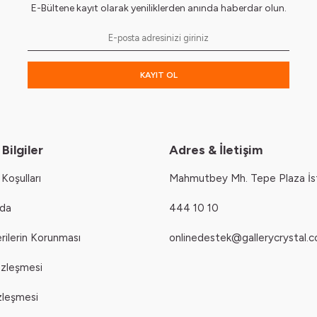
E-Bültene kayıt olarak yeniliklerden anında haberdar olun.
KAYIT OL
Bilgiler
Adres & İletişim
Koşulları
Mahmutbey Mh. Tepe Plaza İs
zda
444 10 10
erilerin Korunması
onlinedestek@gallerycrystal.c
özleşmesi
zleşmesi