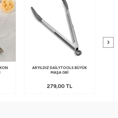
IKON
ARYILDIZ DAILYTOOLS BÜYÜK
ARY
I
MAŞA GRI
279,00
TL