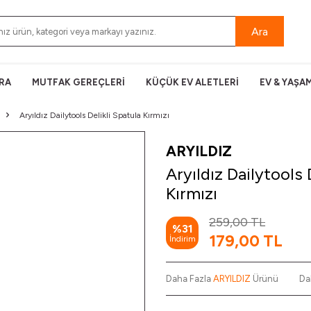
Ara
RA
MUTFAK GEREÇLERİ
KÜÇÜK EV ALETLERİ
EV & YAŞA
Aryıldız Dailytools Delikli Spatula Kırmızı
ARYILDIZ
Aryıldız Dailytools 
Kırmızı
259,00
TL
%
31
179,00
TL
İndirim
Daha Fazla
ARYILDIZ
Ürünü
Da