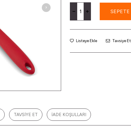
SEPETE
Listeye Ekle
Tavsiye Et
TAVSIYE ET
İADE KOŞULLARI