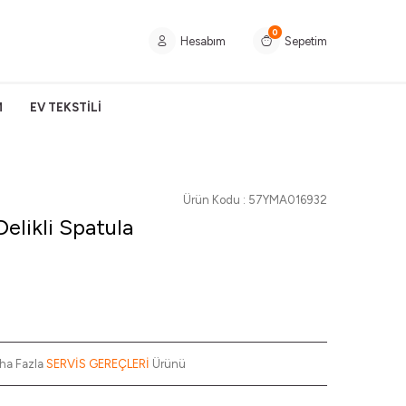
0
Hesabım
Sepetim
M
EV TEKSTİLİ
Ürün Kodu :
57YMA016932
Delikli Spatula
ha Fazla
SERVİS GEREÇLERİ
Ürünü