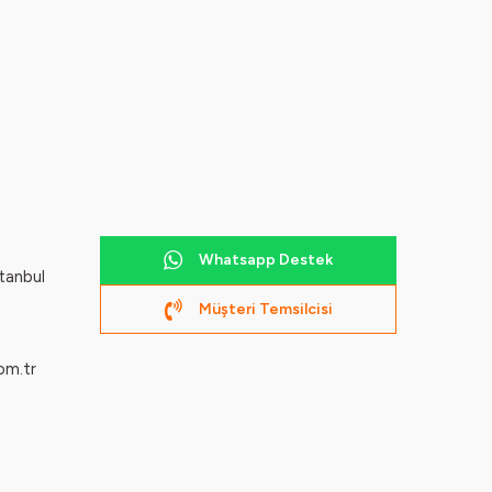
Whatsapp Destek
tanbul
Müşteri Temsilcisi
om.tr