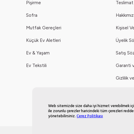
Pişirme
Teslimat 
Sofra
Hakkımı
Mutfak Gereçleri
Kişisel V
Küçük Ev Aletleri
Üyelik S
Ev & Yaşam
Satış Sö
Ev Tekstili
Garanti v
Gizlilik 
Çerez Pol
Web sitemizde size daha iyi hizmet verebilmek için
ile zorunlu çerezler haricindeki tüm çerezleri redde
yönetebilirsiniz.
Çerez Politikası