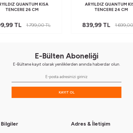
RYILDIZ QUANTUM KISA
ARYILDIZ QUANTUM KI
TENCERE 26 CM
TENCERE 24 CM
9,99
TL
839,99
TL
1.799,00
TL
1.699,0
E-Bülten Aboneliği
E-Bültene kayıt olarak yeniliklerden anında haberdar olun.
KAYIT OL
Bilgiler
Adres & İletişim