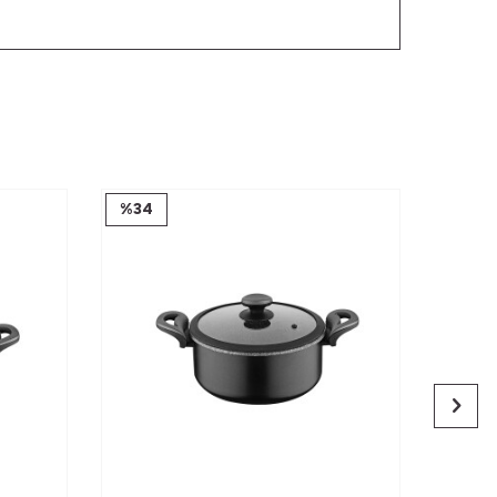
%
34
%
51