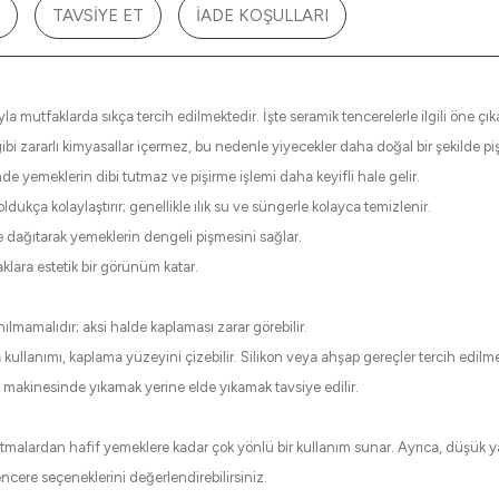
TAVSIYE ET
İADE KOŞULLARI
a mutfaklarda sıkça tercih edilmektedir. İşte seramik tencerelerle ilgili öne çıka
 zararlı kimyasallar içermez, bu nedenle yiyecekler daha doğal bir şekilde pişir
de yemeklerin dibi tutmaz ve pişirme işlemi daha keyifli hale gelir.
ldukça kolaylaştırır; genellikle ılık su ve süngerle kolayca temizlenir.
de dağıtarak yemeklerin dengeli pişmesini sağlar.
klara estetik bir görünüm katar.
ılmamalıdır; aksi halde kaplaması zarar görebilir.
kullanımı, kaplama yüzeyini çizebilir. Silikon veya ahşap gereçler tercih edilmel
 makinesinde yıkamak yerine elde yıkamak tavsiye edilir.
malardan hafif yemeklere kadar çok yönlü bir kullanım sunar. Ayrıca, düşük yağ 
encere seçeneklerini değerlendirebilirsiniz.