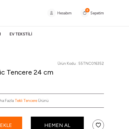
0
Hesabım
Sepetim
M
EV TEKSTİLİ
Ürün Kodu :
55TNC016352
ic Tencere 24 cm
ha Fazla
Tekli Tencere
Ürünü
 EKLE
HEMEN AL