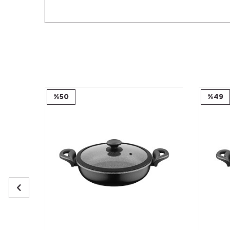
%
50
%
49