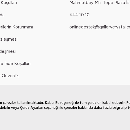
Koşulları
Mahmutbey Mh. Tepe Plaza İs
zda
444 10 10
erilerin Korunması
onlinedestek@gallerycrystal.c
özleşmesi
zleşmesi
e İade Koşulları
ve Güvenlik
itikası
 çerezler kullanılmaktadır. Kabul Et seçeneği ile tüm çerezleri kabul edebilir, 
debilir veya Çerez Ayarları seçeneği ile çerezler hakkında daha fazla bilgi alıp te
T
-Soft
E-Ticaret
Sistemleriyle Hazırlanmıştır.