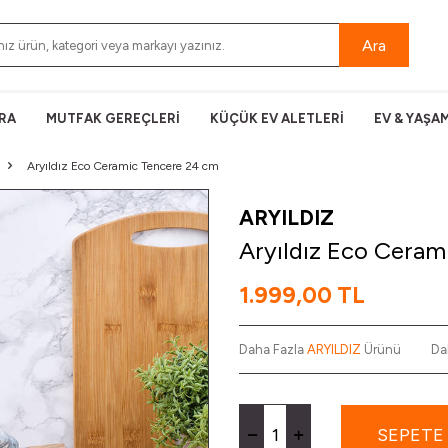
Ara
RA
MUTFAK GEREÇLERİ
KÜÇÜK EV ALETLERİ
EV & YAŞA
Aryıldız Eco Ceramic Tencere 24 cm
ARYILDIZ
Aryıldız Eco Ceram
1.999,00
TL
Daha Fazla
ARYILDIZ
Ürünü
Da
SEPETE