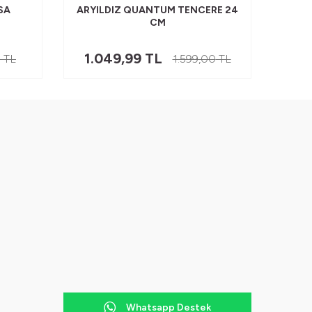
SA
ARYILDIZ QUANTUM TENCERE 24
ARYI
CM
1.049,99
TL
8
0
TL
1.599,00
TL
Whatsapp Destek