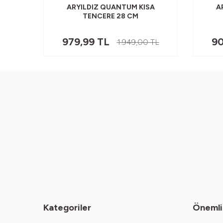
STAL
ARYILDIZ QUANTUM KISA
A
TENCERE 28 CM
979,99
TL
90
1.949,00
TL
Kategoriler
Önemli 