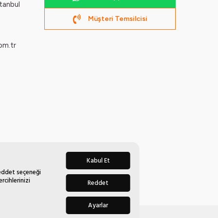
tanbul
Müşteri Temsilcisi
om.tr
Kabul Et
Reddet seçeneği
rcihlerinizi
Reddet
Ayarlar