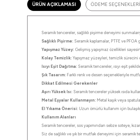
ÜRÜN AÇIKLAMASI
ÖDEME SEÇENEKLERI
Seramik tencereler, sağlıklı pişirme deneyimi sunmalarıyl
Sağlıklı Pişirme:
Seramik kaplamalar, PTFE ve PFOA gibi
Yapışmaz Yüzey:
Gelişmiş yapışmaz özellikleri sayesin
Kolay Temizlik:
Yapışmaz yüzeyleri, temizlik sürecini o
Isıyı Eşit Dağıtma:
Seramik tencereler, ısıyı eşit şekil
Şık Tasarım:
Farklı renk ve desen seçenekleriyle mutfa
Dikkat Edilmesi Gerekenler
Aşırı Yüksek Isı:
Seramik tencereler yüksek ısıda kullan
Metal Eşyalar Kullanmayın:
Metal kaşık veya spatula 
El Yıkama Önerisi:
Uzun ömürlü kullanım için bulaşık
Kullanım Alanları
Seramik tencereler, sos yapımından sebze soteye, kızart
Siz de sağlıklı ve şık bir mutfak deneyimi için seramik t