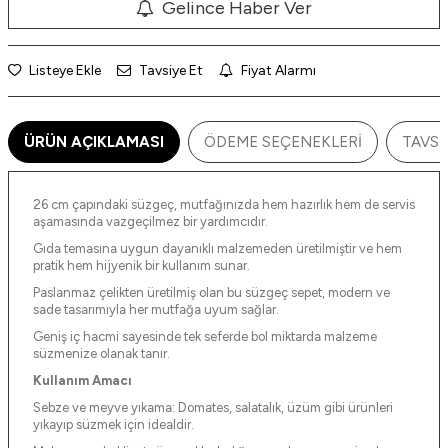
Gelince Haber Ver
Listeye Ekle
Tavsiye Et
Fiyat Alarmı
ÜRÜN AÇIKLAMASI
ÖDEME SEÇENEKLERI
TAVSI
26 cm çapındaki süzgeç, mutfağınızda hem hazırlık hem de servis
aşamasında vazgeçilmez bir yardımcıdır.
Gıda temasına uygun dayanıklı malzemeden üretilmiştir ve hem
pratik hem hijyenik bir kullanım sunar.
Paslanmaz çelikten üretilmiş olan bu süzgeç sepet, modern ve
sade tasarımıyla her mutfağa uyum sağlar.
Geniş iç hacmi sayesinde tek seferde bol miktarda malzeme
süzmenize olanak tanır.
Kullanım Amacı
Sebze ve meyve yıkama: Domates, salatalık, üzüm gibi ürünleri
yıkayıp süzmek için idealdir.