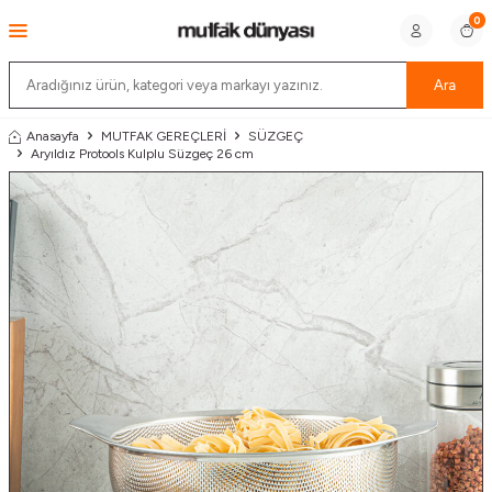
0
Ara
Anasayfa
MUTFAK GEREÇLERİ
SÜZGEÇ
Aryıldız Protools Kulplu Süzgeç 26 cm