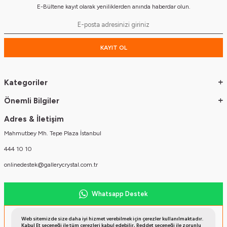
E-Bültene kayıt olarak yeniliklerden anında haberdar olun.
KAYIT OL
Kategoriler
Önemli Bilgiler
Adres & İletişim
Mahmutbey Mh. Tepe Plaza İstanbul
444 10 10
onlinedestek@gallerycrystal.com.tr
Whatsapp Destek
Müşteri Temsilcisi
Web sitemizde size daha iyi hizmet verebilmek için çerezler kullanılmaktadır.
Kabul Et seçeneği ile tüm çerezleri kabul edebilir, Reddet seçeneği ile zorunlu