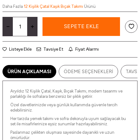
Daha Fazla
12 Kişilik Çatal Kaşık Bıçak Takımı
Ürünü
SEPETE EKLE
Listeye Ekle
Tavsiye Et
Fiyat Alarmı
ÜRÜN AÇIKLAMASI
ÖDEME SEÇENEKLERI
TAVSI
Aryıldız 12 Kişilik Çatal, Kaşık, Bıçak Takımı, modern tasarımı ve
parlaklığı ile sofralara benzersiz bir şıklık getirir.
Özel davetlerinizde veya günlük kullanımda güvenle tercih
edebilirsiniz.
Her tarzda yemek takımı ve sofra dekoruyla uyum sağlayacak bu
set ile misafirlerinize eşsiz sunumlar hazırlayabilirsiniz.
Paslanmaz çelikten oluşması sayesinde dayanıklı ve uzun
ömürlüdür.