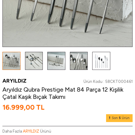
ARYILDIZ
Ürün Kodu :
58CKT000461
Aryıldız Qubra Prestige Mat 84 Parça 12 Kişilik
Çatal Kaşık Bıçak Takımı
16.999,00
TL
Son
5
Ürün
Daha Fazla
ARYILDIZ
Ürünü