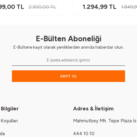
99,00
TL
1.294,99
TL
2.300,00
TL
1.849,
E-Bülten Aboneliği
E-Bültene kayıt olarak yeniliklerden anında haberdar olun.
KAYIT OL
Bilgiler
Adres & İletişim
Koşulları
Mahmutbey Mh. Tepe Plaza İs
zda
444 10 10