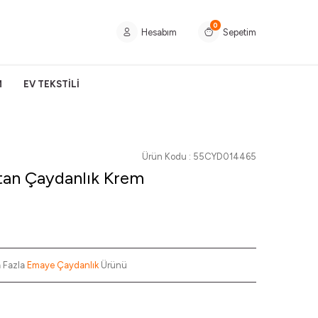
0
Hesabım
Sepetim
M
EV TEKSTİLİ
Ürün Kodu :
55CYD014465
an Çaydanlık Krem
 Fazla
Emaye Çaydanlık
Ürünü