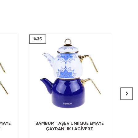
%
35
%
35
EMAYE
BAMBUM TAŞEV UNIIQUE EMAYE
BAM
Z
ÇAYDANLIK LACIVERT