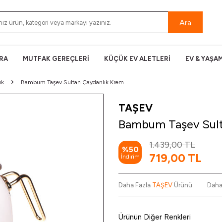
Ara
RA
MUTFAK GEREÇLERİ
KÜÇÜK EV ALETLERİ
EV & YAŞA
ık
Bambum Taşev Sultan Çaydanlık Krem
TAŞEV
Bambum Taşev Sult
1.439,00
TL
%
50
719,00
TL
İndirim
Daha Fazla
TAŞEV
Ürünü
Daha
Ürünün Diğer Renkleri