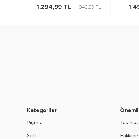
1.294,99
TL
1.4
00
TL
1.849,99
TL
Kategoriler
Önemli 
Pişirme
Teslimat 
Sofra
Hakkımı