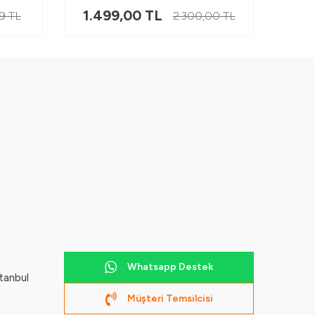
1.499,00
TL
1.
99
TL
2.300,00
TL
Whatsapp Destek
tanbul
Müşteri Temsilcisi