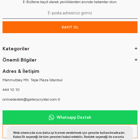
E-Bültene kayıt olarak yeniliklerden anında haberdar olun.
KAYIT OL
Kategoriler
Önemli Bilgiler
Adres & İletişim
Mahmutbey Mh. Tepe Plaza İstanbul
444 10 10
onlinedestek@gallerycrystal.com.tr
Whatsapp Destek
Müşteri Temsilcisi
Web sitemizde size daha iyi hizmet verebilmek için çerezler kullanılmaktadır.
Kabul Et seçeneği ile tüm çerezleri kabul edebilir, Reddet seçeneği ile zorunlu