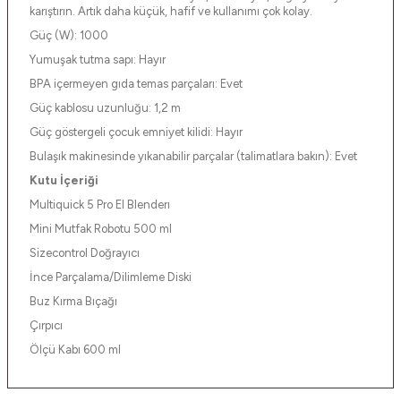
karıştırın. Artık daha küçük, hafif ve kullanımı çok kolay.
Güç (W): 1000
Yumuşak tutma sapı: Hayır
BPA içermeyen gıda temas parçaları: Evet
Güç kablosu uzunluğu: 1,2 m
Güç göstergeli çocuk emniyet kilidi: Hayır
Bulaşık makinesinde yıkanabilir parçalar (talimatlara bakın): Evet
Kutu İçeriği
Multiquick 5 Pro El Blenderı
Mini Mutfak Robotu 500 ml
Sizecontrol Doğrayıcı
İnce Parçalama/Dilimleme Diski
Buz Kırma Bıçağı
Çırpıcı
Ölçü Kabı 600 ml