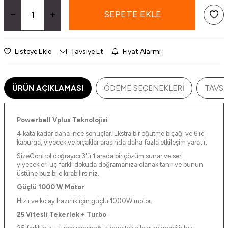
SEPETE EKLE
Listeye Ekle
Tavsiye Et
Fiyat Alarmı
ÜRÜN AÇIKLAMASI
ÖDEME SEÇENEKLERI
TAVSI
Powerbell Vplus Teknolojisi
4 kata kadar daha ince sonuçlar. Ekstra bir öğütme bıçağı ve 6 iç
kaburga, yiyecek ve bıçaklar arasında daha fazla etkileşim yaratır.
SizeControl doğrayıcı 3'ü 1 arada bir çözüm sunar ve sert
yiyecekleri üç farklı dokuda doğramanıza olanak tanır ve bunun
üstüne buz bile kırabilirsiniz.
Güçlü 1000 W Motor
Hızlı ve kolay hazırlık için güçlü 1000W motor.
25 Vitesli Tekerlek + Turbo