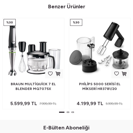
Benzer Ürünler
%
30
%
30
BRAUN MULTIQUICK 7 EL
PHILIPS 5000 SERISI EL
BLENDER MQ7075X
MIKSERI HR3781/20
5.599,99
TL
4.199,99
TL
7.999,99
TL
5.999,99
TL
E-Bülten Aboneliği