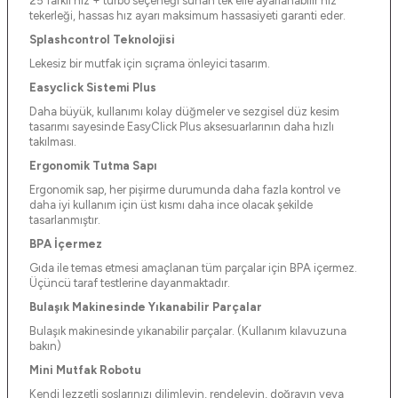
25 farklı hız + turbo seçeneği sunan tek elle ayarlanabilir hız
tekerleği, hassas hız ayarı maksimum hassasiyeti garanti eder.
Splashcontrol Teknolojisi
Lekesiz bir mutfak için sıçrama önleyici tasarım.
Easyclick Sistemi Plus
Daha büyük, kullanımı kolay düğmeler ve sezgisel düz kesim
tasarımı sayesinde EasyClick Plus aksesuarlarının daha hızlı
takılması.
Ergonomik Tutma Sapı
Ergonomik sap, her pişirme durumunda daha fazla kontrol ve
daha iyi kullanım için üst kısmı daha ince olacak şekilde
tasarlanmıştır.
BPA İçermez
Gıda ile temas etmesi amaçlanan tüm parçalar için BPA içermez.
Üçüncü taraf testlerine dayanmaktadır.
Bulaşık Makinesinde Yıkanabilir Parçalar
Bulaşık makinesinde yıkanabilir parçalar. (Kullanım kılavuzuna
bakın)
Mini Mutfak Robotu
Kendi lezzetli soslarınızı dilimleyin, rendeleyin, doğrayın veya