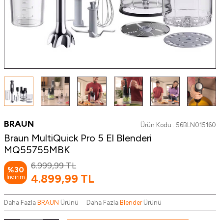
BRAUN
Ürün Kodu :
56BLN015160
Braun MultiQuick Pro 5 El Blenderi
MQ55755MBK
6.999,99
TL
%
30
4.899,99
TL
İndirim
Daha Fazla
BRAUN
Ürünü
Daha Fazla
Blender
Ürünü