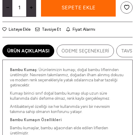
SEPETE EKLE
Listeye Ekle
Tavsiye Et
Fiyat Alarmı
ÜRÜN AÇIKLAMASI
ÖDEME SEÇENEKLERI
TAVSI
Bambu Kumaş:
Ürünlerimizin kumaşı, doğal bambu liflerinden
üretilmiştir. Nevresim takımlarımız, doğadan ilham alınmış dokusu
ve modern renk seçenekleriyle yatak odalarınıza bahar tazeliği
getirecektir.
Kumaşı birinci sınıf doğal bambu kumaşı olup uzun süre
kullanımda dahi deforme olmaz, renk kaybı gerçekleşmez.
Antibakteriyel özelliği ise her kullanımda yeni bir nevresim
takımına sahip olmanın konforunu yataşır.
Bambu Kumaşın Özellikleri
Bambu kumaşlar, bambu ağacından elde edilen liflerden
üretilmiştir.