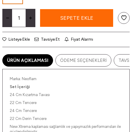
SEPETE EKLE
Listeye Ekle
Tavsiye Et
Fiyat Alarmı
ÜRÜN AÇIKLAMASI
ÖDEME SEÇENEKLERI
TAVSI
Marka: Neoflam
Set İçeriği
24 Cm Kızartma Tavası
22 Cm Tencere
24 Cm Tencere
22 Cm Derin Tencere
New Xtrema kaplaması sağlamlık ve yapışmazlık performansları ile
güçlendirilmiştir.