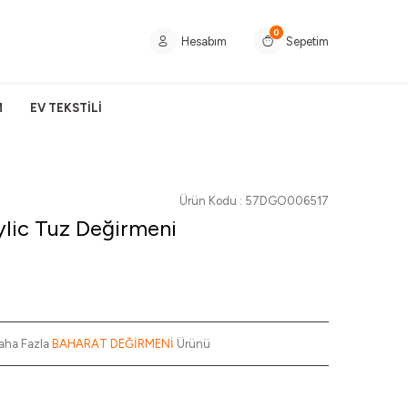
0
Hesabım
Sepetim
M
EV TEKSTİLİ
Ürün Kodu :
57DGO006517
ylic Tuz Değirmeni
aha Fazla
BAHARAT DEĞİRMENİ
Ürünü