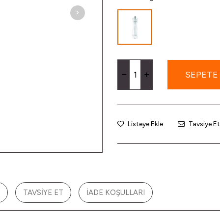
SEPETE
Listeye Ekle
Tavsiye Et
TAVSIYE ET
İADE KOŞULLARI