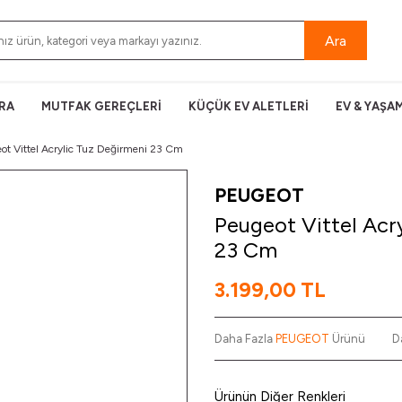
Ara
RA
MUTFAK GEREÇLERİ
KÜÇÜK EV ALETLERİ
EV & YAŞA
ot Vittel Acrylic Tuz Değirmeni 23 Cm
PEUGEOT
Peugeot Vittel Acr
23 Cm
3.199,00
TL
Daha Fazla
PEUGEOT
Ürünü
D
Ürünün Diğer Renkleri