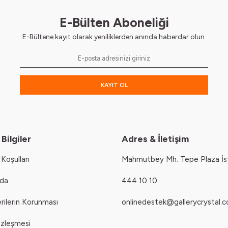
E-Bülten Aboneliği
E-Bültene kayıt olarak yeniliklerden anında haberdar olun.
KAYIT OL
Bilgiler
Adres & İletişim
Koşulları
Mahmutbey Mh. Tepe Plaza İs
zda
444 10 10
erilerin Korunması
onlinedestek@gallerycrystal.c
özleşmesi