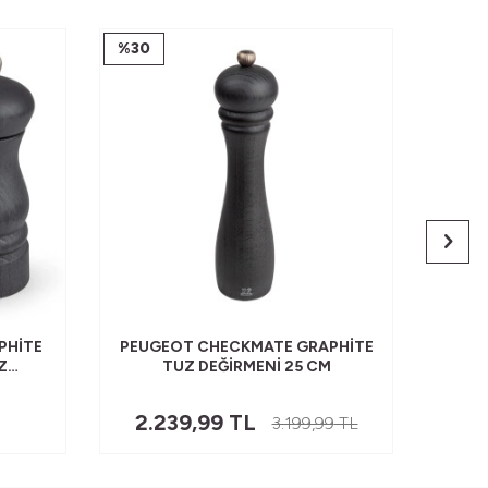
%
30
PHITE
PEUGEOT CHECKMATE GRAPHITE
PEUG
Z
TUZ DEĞIRMENI 25 CM
DEĞ
2.239,99
TL
3.199,99
TL