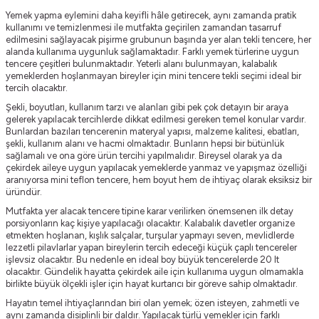
Yemek yapma eylemini daha keyifli hâle getirecek, aynı zamanda pratik
kullanımı ve temizlenmesi ile mutfakta geçirilen zamandan tasarruf
edilmesini sağlayacak pişirme grubunun başında yer alan tekli tencere, her
alanda kullanıma uygunluk sağlamaktadır. Farklı yemek türlerine uygun
tencere çeşitleri bulunmaktadır. Yeterli alanı bulunmayan, kalabalık
yemeklerden hoşlanmayan bireyler için mini tencere tekli seçimi ideal bir
tercih olacaktır.
Şekli, boyutları, kullanım tarzı ve alanları gibi pek çok detayın bir araya
gelerek yapılacak tercihlerde dikkat edilmesi gereken temel konular vardır.
Bunlardan bazıları tencerenin materyal yapısı, malzeme kalitesi, ebatları,
şekli, kullanım alanı ve hacmi olmaktadır. Bunların hepsi bir bütünlük
sağlamalı ve ona göre ürün tercihi yapılmalıdır. Bireysel olarak ya da
çekirdek aileye uygun yapılacak yemeklerde yanmaz ve yapışmaz özelliği
aranıyorsa mini teflon tencere, hem boyut hem de ihtiyaç olarak eksiksiz bir
üründür.
Mutfakta yer alacak tencere tipine karar verilirken önemsenen ilk detay
porsiyonların kaç kişiye yapılacağı olacaktır. Kalabalık davetler organize
etmekten hoşlanan, kışlık salçalar, turşular yapmayı seven, mevlidlerde
lezzetli pilavlarlar yapan bireylerin tercih edeceği küçük çaplı tencereler
işlevsiz olacaktır. Bu nedenle en ideal boy büyük tencerelerde 20 lt
olacaktır. Gündelik hayatta çekirdek aile için kullanıma uygun olmamakla
birlikte büyük ölçekli işler için hayat kurtarıcı bir göreve sahip olmaktadır.
Hayatın temel ihtiyaçlarından biri olan yemek; özen isteyen, zahmetli ve
aynı zamanda disiplinli bir daldır. Yapılacak türlü yemekler için farklı