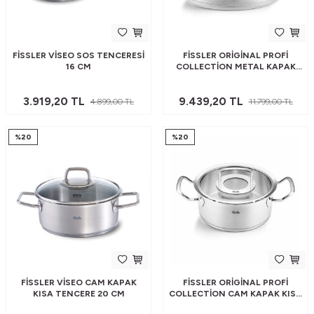
FISSLER VISEO SOS TENCERESI
FISSLER ORIGINAL PROFI
16 CM
COLLECTION METAL KAPAK
KISA TENCERE 24 CM
3.919,20
TL
9.439,20
TL
4.899,00
TL
11.799,00
TL
%
20
%
20
FISSLER VISEO CAM KAPAK
FISSLER ORIGINAL PROFI
KISA TENCERE 20 CM
COLLECTION CAM KAPAK KISA
TENCERE 20 CM