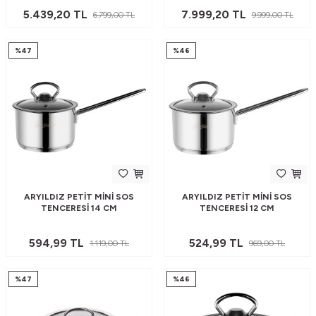
5.439,20
TL
7.999,20
TL
6.799,00
TL
9.999,00
TL
%
47
%
46
ARYILDIZ PETIT MINI SOS
ARYILDIZ PETIT MINI SOS
TENCERESI 14 CM
TENCERESI 12 CM
594,99
TL
524,99
TL
1.119,00
TL
969,00
TL
%
47
%
46