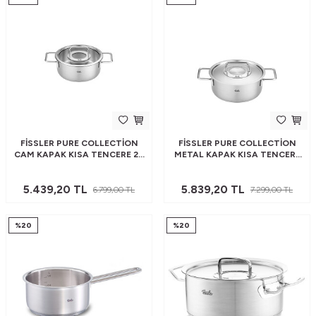
FISSLER PURE COLLECTION
FISSLER PURE COLLECTION
CAM KAPAK KISA TENCERE 20
METAL KAPAK KISA TENCERE
CM
24 CM
5.439,20
TL
5.839,20
TL
6.799,00
TL
7.299,00
TL
%
20
%
20