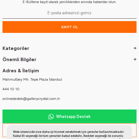
E-Bültene kayıt olarak yeniliklerden anında haberdar olun.
KAYIT OL
Kategoriler
Önemli Bilgiler
Adres & İletişim
Mahmutbey Mh. Tepe Plaza İstanbul
444 10 10
onlinedestek@gallerycrystal.com.tr
Whatsapp Destek
Müşteri Temsilcisi
Web sitemizde size daha iyi hizmet verebilmek için çerezler kullanılmaktadır.
Kabul Et seçeneği ile tüm çerezleri kabul edebilir, Reddet seçeneği ile zorunlu