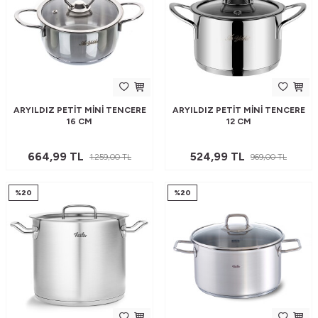
ARYILDIZ PETIT MINI TENCERE
ARYILDIZ PETIT MINI TENCERE
16 CM
12 CM
664,99
TL
524,99
TL
1.259,00
TL
969,00
TL
%
20
%
20