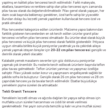
yapılmış en kaliteli pilav tenceresi tercih edilmelidir. Farklı materyale,
ebatlara, tasarımlara ve renklere sahip olan pilav tenceresi aynı zamanda
pilav tavası olarak da değerlendirilmektedir. Pilav genel olarak yapışan, her
daim ocak başında beklemeyi gerektiren, özel tarife sahip bir yiyecektir.
Bundan dolayı bu lezzetli yemek yapılırken kullanılacak tencere özel ve
pratik olmalıdır.
Pilav tencereleri kategorize edilen ürünlerdir. Malzeme yapısı bakımından
farklılık gösteren tencerelerden en sık tercih edilen ürünler granit pilav
tenceresi ve teflon pilav tenceresi olmaktadır. Bu ürünler ebat olarak büyük
pilav tenceresi ve küçük pilav tenceresi olarak farklılık gösterebilir. İhtiyaca
uygun olmakla birlikte küçük porsiyonlar yaratmak ya da çekirdek aileye
yemek yapmak isteyen bireyler için
20-22 cm pilav tenceresi
genişlik ve
derinlik olarak yeterli olacaktır.
Kalabalık yemek masalarını sevenler için göz doldurucu porsiyonlar
yapmak çok önemlidir. Bu nedenle tercih edilecek ürünlerin başında teflon
pilav tavası gelmektedir. Teflon ürünleri yanmaz ve yapışmaz özelliğe
sahiptir. Pilavı yüksek ısıdan korur ve yapışmasını engelleyerek sağlıklı bir
şekilde sofra ile buluşturur. Genişlik olarak 26 cm pilav tenceresi ve 28 cm
çapındaki tencere ya da tavalar tercih edilmelidir. Ebatlar büyüdükçe
yemeklerin pişme süreleri de artmaktadır.
Tekli Granit Tencere
Yemeklerin lezzetli olması ve ağızda dağılan bir yapıya sahip olması için
mutfakta uzun süreler harcanması ve ciddi bir emek verilmesi
gerekmektedir. Her şeyin sonunda temizlik işi kalır ve yine mutfak süreci