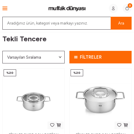
0
Ara
Tekli Tencere
FİLTRELER
%
20
%
20