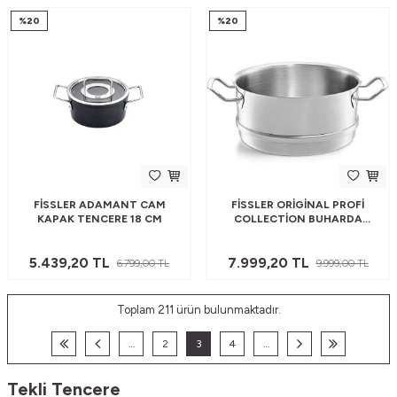
%
20
%
20
FISSLER ADAMANT CAM
FISSLER ORIGINAL PROFI
KAPAK TENCERE 18 CM
COLLECTION BUHARDA
PIŞIRIME TENCERE HAZNESI 28
CM
5.439,20
TL
7.999,20
TL
6.799,00
TL
9.999,00
TL
Toplam
211
ürün bulunmaktadır.
…
2
3
4
…
Tekli Tencere