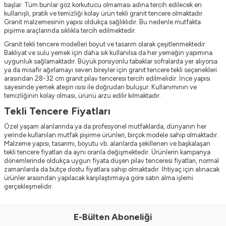
başlar. Tüm bunlar göz korkutucu olmaması adına tercih edilecek en
kullanışlı, pratik ve temizliği kolay ürün tekli granit tencere olmaktadır.
Granit malzemesinin yapısı oldukça sağlıklıdır. Bu nedenle mutfakta
pişirme araçlarında sıklıkla tercih edilmektedir.
Granit tekli tencere modelleri boyut ve tasarım olarak çeşitlenmektedir.
Bakliyat ve sulu yemek için daha sık kullanılsa da her yemeğin yapımına
uygunluk sağlamaktadır. Büyük porsiyonlu tabaklar sofralarda yer alıyorsa
ya da misafir ağırlamayı seven bireyler için granit tencere tekli seçenekleri
arasından 28-32 cm granit pilav tenceresi tercih edilmelidir. İnce yapısı
sayesinde yemek ateşin ısısı ile doğrudan buluşur. Kullanımının ve
temizliğinin kolay olması, ürünü arzu edilir kılmaktadır.
Tekli Tencere Fiyatları
Özel yaşam alanlarında ya da profesyonel mutfaklarda, dünyanın her
yerinde kullanılan mutfak pişirme ürünleri, birçok modele sahip olmaktadır.
Malzeme yapısı, tasarımı, boyutu vb. alanlarda şekillenen ve başkalaşan
tekli tencere fiyatları da aynı oranla değişmektedir. Ürünlerin kampanya
dönemlerinde oldukça uygun fiyata düşen pilav tenceresi fiyatları, normal
zamanlarda da bütçe dostu fiyatlara sahip olmaktadır. İhtiyaç için alınacak
ürünler arasından yapılacak karşılaştırmaya göre satın alma işlemi
gerçekleşmelidir.
E-Bülten Aboneliği