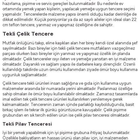
hazırlama, pişirme ve servis gereçleri bulunmaktadır. Bu nedenle ev
ortamında yemek yapan kişilerin, yapılacak yemeğe uygun tencere seçimi
yapmalıdır. Tencerelerde malzeme yapısı önemli olduğu kadar derinliğe de
dikkat edilmelidir. Küçük porsiyonlar ya da az sayılı aileler için ideal olan 22
cm teflon tencere, yanmaz ve yapışmaz özelliğine de sahiptir.
Tekli Çelik Tencere
Mutfak önlüğünü takıp, eline kaşıkları alan her birey kendi özel alanında şef
sayılmaktadır. Bazı bireyler için tekli çelik tencere mutfakların vazgeçilmez
parçası olurken bazı bireyler için yanmaz ve yapışmaz özellik ön planda
olmaktadır. Çelik tencereler ısıyı ileten ve yemeğe yansıtan en iyi malzeme
olmaktadır. Dayanıklı ve sağlam yapısı ile darbelere karşı dirençlidir. Özenli
kullanıldığı takdirde uzun ömürlü kullanımdan ziyade ömür boyu kullanıma
uygunluk sağlamaktadır.
Çelik tencere tekli ürünleri insan sağlığına ve gıda için kullanıma uygun
malzemeler arasında bir numarada yerini almaktadır. Paslanmaz özelliğe
sahip olmaları ile ömür boyu kullanılabilir olmaktadır. Zamansız tasarımlarda
imal edilen tek çelik tencere ürünleri kullanılırken yenilemeye gerek
kalmamaktadır. Tencerenin zaman içinde parlaklığı kaybolduğunda, basit
birkaç işlem ile tekrar ilk günkü görüntüsüne kavuşabilir. Çelik pişirme
grubundan en sık tercih edilen ürün ise çelik pilav tenceresi olmaktadır.
Tekli Pilav Tenceresi
İyi bir yemek yapabilmek için iyi pişirme grubuna ihtiyaç bulunmaktadır.
Özellikle bakliyatların en hassas ürünü olan pilav için, iyi malzemeden