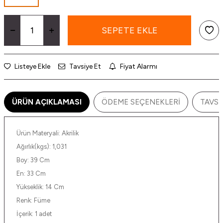
SEPETE EKLE
Listeye Ekle
Tavsiye Et
Fiyat Alarmı
ÜRÜN AÇIKLAMASI
ÖDEME SEÇENEKLERI
TAVSI
Ürün Materyali: Akrilik
Ağırlık(kgs): 1,031
Boy: 39 Cm
En: 33 Cm
Yükseklik: 14 Cm
Renk: Füme
İçerik: 1 adet