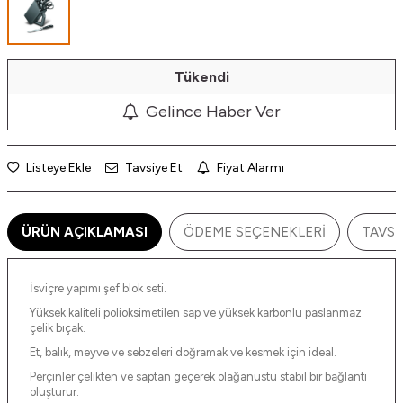
Tükendi
Gelince Haber Ver
Listeye Ekle
Tavsiye Et
Fiyat Alarmı
ÜRÜN AÇIKLAMASI
ÖDEME SEÇENEKLERI
TAVSI
İsviçre yapımı şef blok seti.
Yüksek kaliteli polioksimetilen sap ve yüksek karbonlu paslanmaz
çelik bıçak.
Et, balık, meyve ve sebzeleri doğramak ve kesmek için ideal.
Perçinler çelikten ve saptan geçerek olağanüstü stabil bir bağlantı
oluşturur.