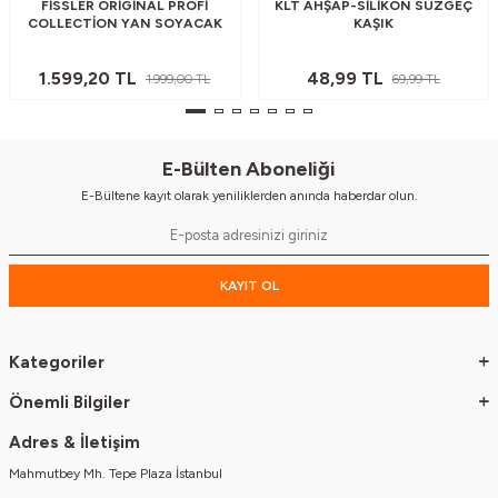
FISSLER ORIGINAL PROFI
KLT AHŞAP-SILIKON SÜZGEÇ
COLLECTION YAN SOYACAK
KAŞIK
1.599,20
TL
48,99
TL
1.999,00
TL
69,99
TL
E-Bülten Aboneliği
E-Bültene kayıt olarak yeniliklerden anında haberdar olun.
KAYIT OL
Kategoriler
Önemli Bilgiler
Adres & İletişim
Mahmutbey Mh. Tepe Plaza İstanbul