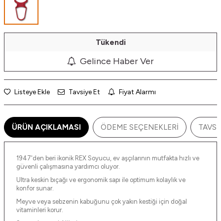
Tükendi
Gelince Haber Ver
Listeye Ekle
Tavsiye Et
Fiyat Alarmı
ÜRÜN AÇIKLAMASI
ÖDEME SEÇENEKLERI
TAVSI
1947'den beri ikonik REX Soyucu, ev aşçılarının mutfakta hızlı ve
güvenli çalışmasına yardımcı oluyor.
Ultra keskin bıçağı ve ergonomik sapı ile optimum kolaylık ve
konfor sunar.
Meyve veya sebzenin kabuğunu çok yakın kestiği için doğal
vitaminleri korur.