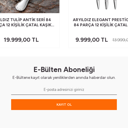
LDIZ TULIP ANTIK SERI 84
ARYILDIZ ELEGANT PRESTI
A 12 KIŞILIK ÇATAL KAŞIK
84 PARÇA 12 KIŞILIK ÇATAL
BIÇAK TAKIMI
BIÇAK TAKIMI
19.999,00
TL
9.999,00
TL
13.999,
E-Bülten Aboneliği
E-Bültene kayıt olarak yeniliklerden anında haberdar olun.
KAYIT OL