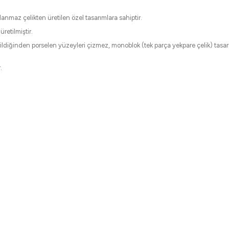
aslanmaz çelikten üretilen özel tasarımlara sahiptir.
retilmiştir.
rildiğinden porselen yüzeyleri çizmez, monoblok (tek parça yekpare çelik) tasa
r.