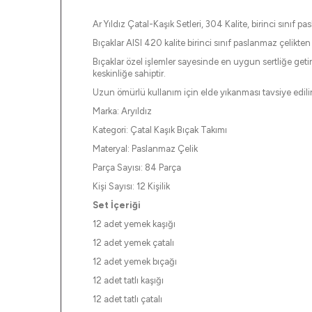
Ar Yıldız Çatal-Kaşık Setleri, 304 Kalite, birinci sınıf p
Bıçaklar AISI 420 kalite birinci sınıf paslanmaz çelikten ü
Bıçaklar özel işlemler sayesinde en uygun sertliğe geti
keskinliğe sahiptir.
Uzun ömürlü kullanım için elde yıkanması tavsiye edili
Marka: Aryıldız
Kategori: Çatal Kaşık Bıçak Takımı
Materyal: Paslanmaz Çelik
Parça Sayısı: 84 Parça
Kişi Sayısı: 12 Kişilik
Set İçeriği
12 adet yemek kaşığı
12 adet yemek çatalı
12 adet yemek bıçağı
12 adet tatlı kaşığı
12 adet tatlı çatalı