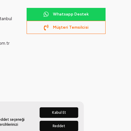
Whatsapp Destek
tanbul
Müşteri Temsilcisi
om.tr
Kabul Et
Reddet seçeneği
rcihlerinizi
Reddet