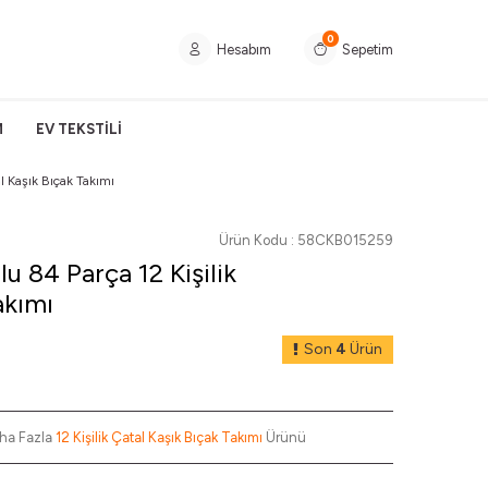
0
Hesabım
Sepetim
M
EV TEKSTİLİ
al Kaşık Bıçak Takımı
Ürün Kodu :
58CKB015259
u 84 Parça 12 Kişilik
akımı
Son
4
Ürün
ha Fazla
12 Kişilik Çatal Kaşık Bıçak Takımı
Ürünü