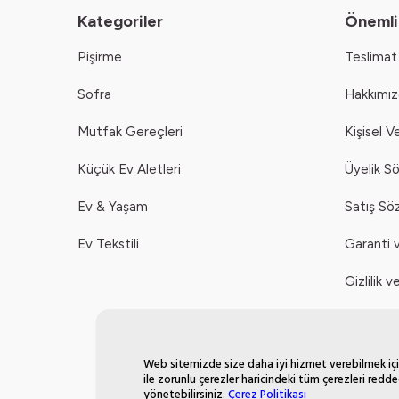
Kategoriler
Önemli 
Pişirme
Teslimat 
Sofra
Hakkımı
Mutfak Gereçleri
Kişisel V
Küçük Ev Aletleri
Üyelik S
Ev & Yaşam
Satış Sö
Ev Tekstili
Garanti v
Gizlilik 
Çerez Pol
Web sitemizde size daha iyi hizmet verebilmek için
ile zorunlu çerezler haricindeki tüm çerezleri redde
yönetebilirsiniz.
Çerez Politikası