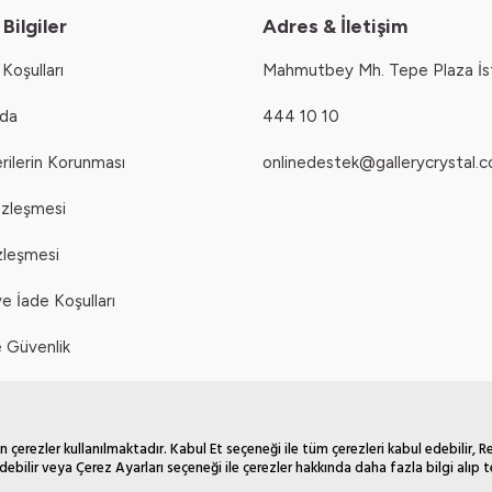
Bilgiler
Adres & İletişim
Koşulları
Mahmutbey Mh. Tepe Plaza İs
zda
444 10 10
erilerin Korunması
onlinedestek@gallerycrystal.c
özleşmesi
zleşmesi
e İade Koşulları
ve Güvenlik
itikası
 çerezler kullanılmaktadır. Kabul Et seçeneği ile tüm çerezleri kabul edebilir, 
debilir veya Çerez Ayarları seçeneği ile çerezler hakkında daha fazla bilgi alıp te