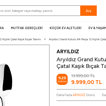
Ara
RA
MUTFAK GEREÇLERİ
KÜÇÜK EV ALETLERİ
EV & YAŞA
12 Kişilik Çatal Kaşık Bıçak Takımı
Aryıldız Grand Kutulu 84 Parça 12 Kişilik Çat
ARYILDIZ
Aryıldız Grand Kutul
Çatal Kaşık Bıçak T
13.999,00
TL
%
29
9.999,00
TL
İndirim
Daha Fazla
ARYILDIZ
Ürünü
Da