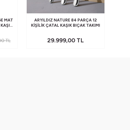
GE MAT
ARYILDIZ NATURE 84 PARÇA 12
ARYI
 KAŞIK
KIŞILIK ÇATAL KAŞIK BIÇAK TAKIMI
84 PA
29.999,00
TL
00
TL